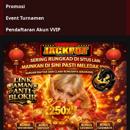
Promosi
Event Turnamen
Pendaftaran Akun VVIP