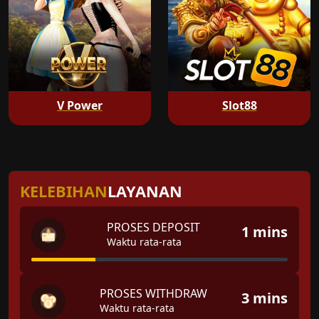
V Power
Slot88
KELEBIHAN
LAYANAN
PROSES DEPOSIT
1 mins
Waktu rata-rata
PROSES WITHDRAW
3 mins
Waktu rata-rata