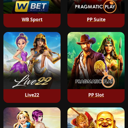
WB Sport
PP Suite
Live22
PP Slot