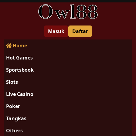
Masuk
Daftar
Home
Hot Games
Sportsbook
Slots
Live Casino
Poker
Tangkas
Others