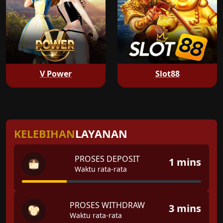
V Power
Slot88
KELEBIHAN
LAYANAN
PROSES DEPOSIT
1 mins
Waktu rata-rata
PROSES WITHDRAW
3 mins
Waktu rata-rata